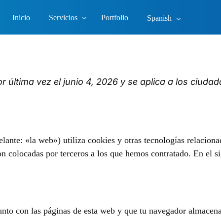
Inicio
Servicios
Portfolio
Spanish
Marketing
or última vez el junio 4, 2026 y se aplica a los ciud
Email marketing
Posicionamiento SEO/SEM
Asesoría legal
lante: «la web») utiliza cookies y otras tecnologías relacion
Apoyo a agencias
n colocadas por terceros a los que hemos contratado. En el s
nto con las páginas de esta web y que tu navegador almacena 