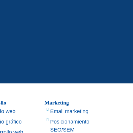
llo
Marketing
ño web
Email marketing
o gráfico
Posicionamiento
SEO/SEM
rrollo web